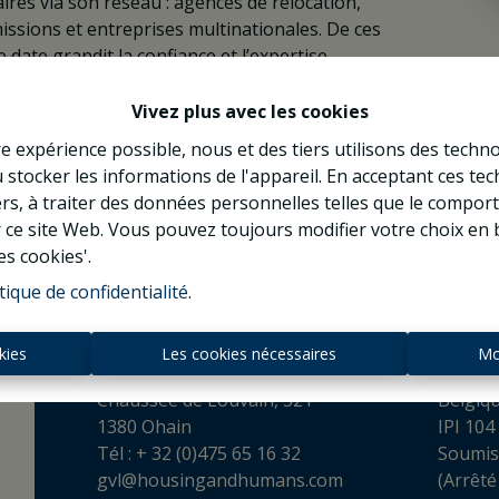
ires via son réseau : agences de relocation,
ssions et entreprises multinationales. De ces
 date grandit la confiance et l’expertise.
Vivez plus avec les cookies
re expérience possible, nous et des tiers utilisons des techno
 stocker les informations de l'appareil. En acceptant ces te
tiers, à traiter des données personnelles telles que le compo
r ce site Web. Vous pouvez toujours modifier votre choix en 
es cookies'.
tique de confidentialité
.
Contact
kies
Les cookies nécessaires
Mo
Housing and Humans srl
Agent I
Chaussée de Louvain, 521
Belgiq
1380 Ohain
IPI 104
Tél : + 32 (0)475 65 16 32
Soumis
gvl@housingandhumans.com
(Arrêté