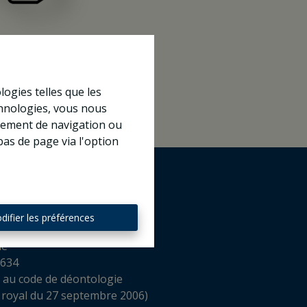
logies telles que les
chnologies, vous nous
rtement de navigation ou
bas de page via l'option
difier les préférences
mmobilier Intermédiaire en
ue
 634
 au code de déontologie
 royal du 27 septembre 2006)