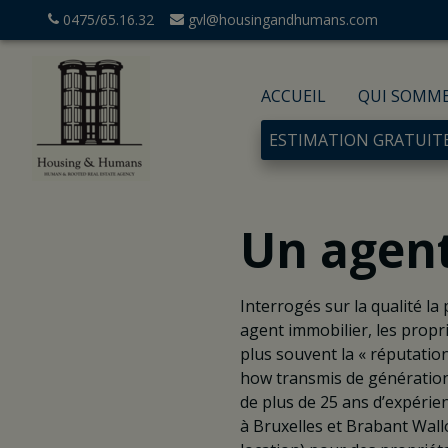
0475/65.16.32
gvl@housingandhumans.com
ACCUEIL
QUI SOMM
ESTIMATION GRATUIT
Un agent
Interrogés sur la qualité la
agent immobilier, les propr
plus souvent la « réputatio
how transmis de génératio
de plus de 25 ans d’expérie
à Bruxelles et Brabant Wall