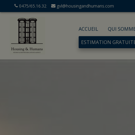
0475/65.16.32
gvl@housingandhumans.com
ACCUEIL
QUI SOMM
ESTIMATION GRATUIT