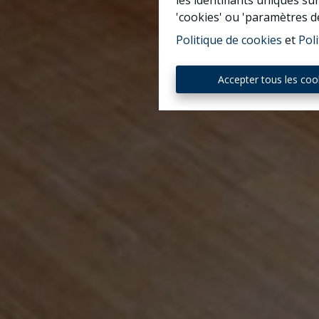
les identifiants uniques su
'cookies' ou 'paramètres d
Politique de cookies
et
Poli
Accepter tous les coo