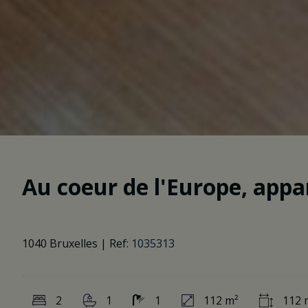
Au coeur de l'Europe, app
1040 Bruxelles
|
Ref:
1035313
2
1
1
112 m²
112 