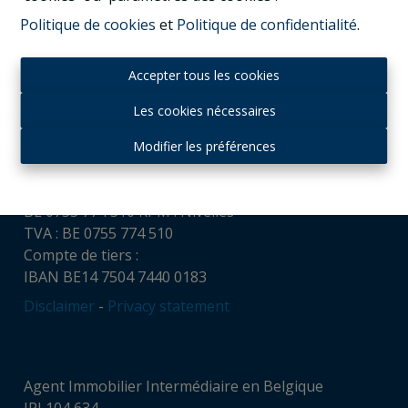
Politique de cookies
et
Politique de confidentialité
.
Contact
Accepter tous les cookies
Housing and Humans srl
Chaussée de Louvain, 521
Les cookies nécessaires
1380 Ohain
Tél : + 32 (0)475 65 16 32
Modifier les préférences
gvl@housingandhumans.com
Numéro d’entreprise:
BE 0755 774 510 RPM : Nivelles
TVA : BE 0755 774 510
Compte de tiers :
IBAN BE14 7504 7440 0183
Disclaimer
-
Privacy statement
Agent Immobilier Intermédiaire en Belgique