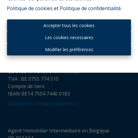
Politique de cookies
et
Politique de confidentialité
.
Contact
Accepter tous les cookies
Housing and Humans srl
Chaussée de Louvain, 521
Les cookies nécessaires
1380 Ohain
Tél : + 32 (0)475 65 16 32
Modifier les préférences
gvl@housingandhumans.com
Numéro d’entreprise:
BE 0755 774 510 RPM : Nivelles
TVA : BE 0755 774 510
Compte de tiers :
IBAN BE14 7504 7440 0183
Disclaimer
-
Privacy statement
Agent Immobilier Intermédiaire en Belgique