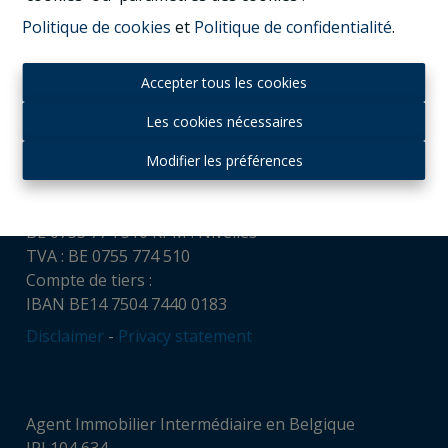
Politique de cookies
et
Politique de confidentialité
.
Contact
Accepter tous les cookies
Housing and Humans srl
Chaussée de Louvain, 521
Les cookies nécessaires
1380 Ohain
Tél : + 32 (0)475 65 16 32
Modifier les préférences
gvl@housingandhumans.com
Numéro d’entreprise:
BE 0755 774 510 RPM : Nivelles
TVA : BE 0755 774 510
Compte de tiers :
IBAN BE14 7504 7440 0183
Disclaimer
-
Privacy statement
Agent Immobilier Intermédiaire en Belgique