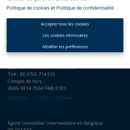
Politique de cookies
et
Politique de confidentialité
.
Contact
Accepter tous les cookies
Housing and Humans srl
Chaussée de Louvain, 521
Les cookies nécessaires
1380 Ohain
Tél : + 32 (0)475 65 16 32
Modifier les préférences
gvl@housingandhumans.com
Numéro d’entreprise:
BE 0755 774 510 RPM : Nivelles
TVA : BE 0755 774 510
Compte de tiers :
IBAN BE14 7504 7440 0183
Disclaimer
-
Privacy statement
Agent Immobilier Intermédiaire en Belgique