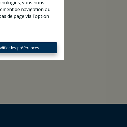
chnologies, vous nous
rtement de navigation ou
bas de page via l'option
difier les préférences