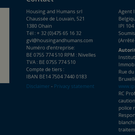
Housing and Humans srl
Agent I
Chaussée de Louvain, 521
Belgiq
1380 Ohain
IPI 104
Tél : + 32 (0)475 65 16 32
Soumis
gvl@housingandhumans.com
(Arrêté
Numéro d’entreprise:
Autori
BE 0755 774 510 RPM : Nivelles
Institu
TVA : BE 0755 774 510
Imm
Compte de tiers :
Rue du
IBAN BE14 7504 7440 0183
Bruxell
Disclaimer
-
Privacy statement
www.ip
RC Prof
cautio
police 
Respon
blanchi
traite