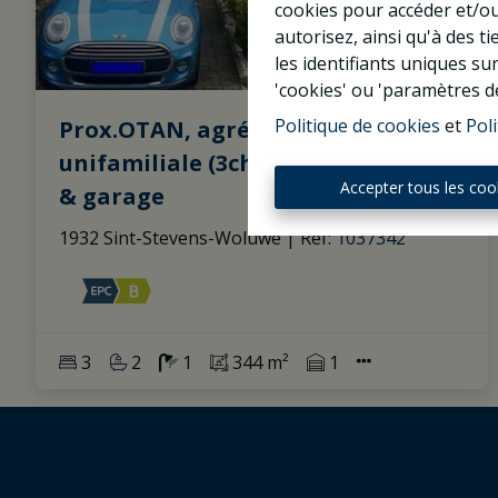
cookies pour accéder et/ou
autorisez, ainsi qu'à des 
les identifiants uniques su
'cookies' ou 'paramètres d
Politique de cookies
et
Poli
Prox.OTAN, agréable maison
unifamiliale (3ch+ grenier), jardin
Accepter tous les coo
& garage
1932 Sint-Stevens-Woluwe
|
Ref
: 
1037342
3
2
1
344 m²
1