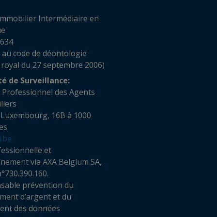
mmobilier Intermédiaire en
ue
 634
 au code de déontologie
 royal du 27 septembre 2006)
té de Surveillance:
t Professionnel des Agents
obiliers
 Luxembourg, 16B à 1000
es
i.be
essionnelle et
nnement via AXA Belgium SA,
n°730.390.160.
sable prévention du
ment d’argent et du
ment des données