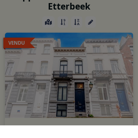
Etterbeek
VENDU
Cinquantenaire/U.E, belle maison de ville
(4ch/2sdb), cour/jardin