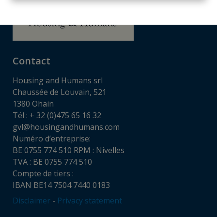
Contact
Housing and Humans srl
Chaussée de Louvain, 521
1380 Ohain
Tél : + 32 (0)475 65 16 32
gvl@housingandhumans.com
Numéro d’entreprise:
BE 0755 774 510 RPM : Nivelles
TVA : BE 0755 774 510
Compte de tiers :
IBAN BE14 7504 7440 0183
Disclaimer
-
Privacy statement