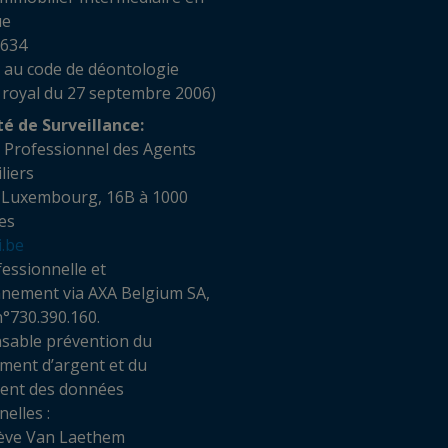
ue
 634
 au code de déontologie
 royal du 27 septembre 2006)
té de Surveillance:
t Professionnel des Agents
obiliers
 Luxembourg, 16B à 1000
es
i.be
essionnelle et
nnement via AXA Belgium SA,
n°730.390.160.
sable prévention du
ment d’argent et du
ment des données
elles :
ève Van Laethem