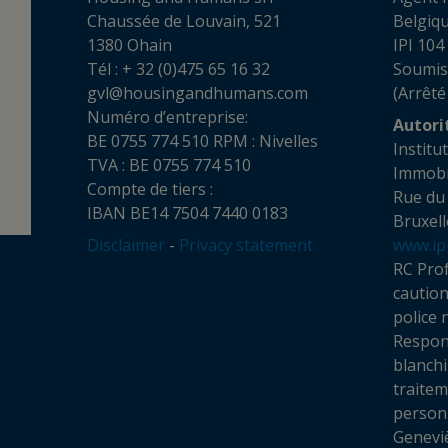
Chaussée de Louvain, 521
Belgiq
1380 Ohain
IPI 104
Tél : + 32 (0)475 65 16 32
Soumis
gvl@housingandhumans.com
(Arrêté
Numéro d’entreprise:
Autori
BE 0755 774 510 RPM : Nivelles
Institu
TVA : BE 0755 774 510
Imm
Compte de tiers :
Rue du
IBAN BE14 7504 7440 0183
Bruxell
Disclaimer
-
Privacy statement
www.ip
RC Prof
cautio
police 
Respon
blanchi
traite
personn
Genevi