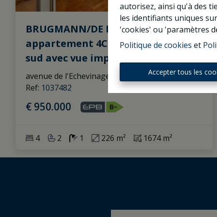
autorisez, ainsi qu'à des 
les identifiants uniques su
BRUGMANN/DE FRE, bel
'cookies' ou 'paramètres d
appartement 4CH/3SDB, terrasse
Politique de cookies
et
Poli
sud avec vue imprenable
Accepter tous les coo
avenue de l'Echevinage 13 8, 1180 Uccle
|
Ref
: 
1037482
€ 950.000
4
2
1
226 m²
1674 m²