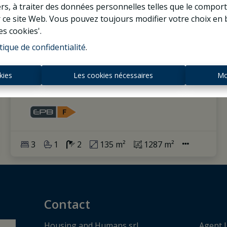
tiers, à traiter des données personnelles telles que le compo
r ce site Web. Vous pouvez toujours modifier votre choix en 
Lumineux appartement
es cookies'.
(3CH/3SDD) avec 3 terrasses,
tique de confidentialité
.
garage
kies
Les cookies nécessaires
Mo
1180 Uccle
|
Ref
: 
1037403
3
1
2
135 m²
1287 m²
Contact
Housing and Humans srl
Agent I