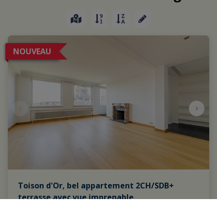
NOUVEAU
Toison d'Or, bel appartement 2CH/SDB+
terrasse avec vue imprenable
1060 Saint-Gilles
|
Ref
: 
1037501