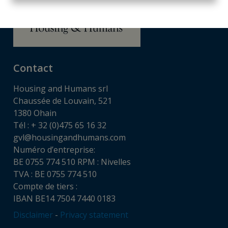
Contact
Housing and Humans srl
Chaussée de Louvain, 521
1380 Ohain
Tél : + 32 (0)475 65 16 32
gvl@housingandhumans.com
Numéro d’entreprise:
BE 0755 774 510 RPM : Nivelles
TVA : BE 0755 774 510
Compte de tiers :
IBAN BE14 7504 7440 0183
Disclaimer
-
Privacy statement