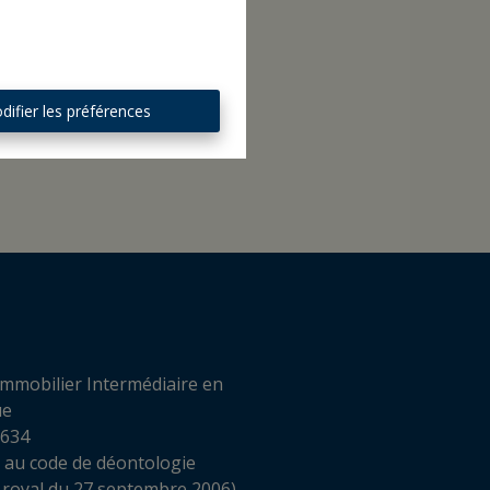
difier les préférences
mmobilier Intermédiaire en
ue
 634
 au code de déontologie
 royal du 27 septembre 2006)