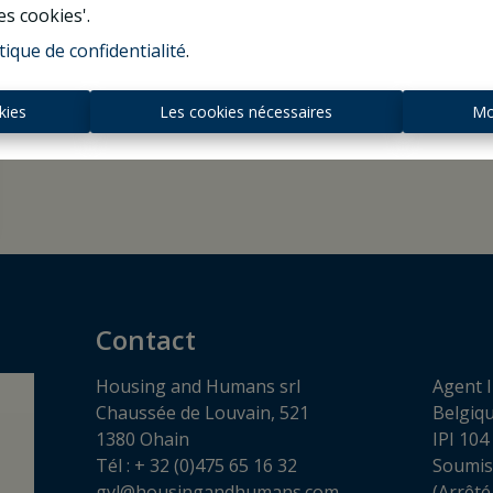
es cookies'.
tique de confidentialité
.
kies
Les cookies nécessaires
Mo
Contact
Housing and Humans srl
Agent I
Chaussée de Louvain, 521
Belgiq
1380 Ohain
IPI 104
Tél : + 32 (0)475 65 16 32
Soumis
gvl@housingandhumans.com
(Arrêté