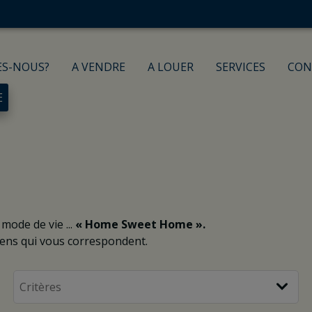
ES-NOUS?
A VENDRE
A LOUER
SERVICES
CON
E
 mode de vie
...
« Home Sweet Home ».
iens qui vous correspondent.