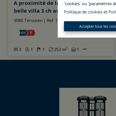
A proximité de la British school,
'cookies' ou 'paramètres d
belle villa 3 ch avec agréable jardin
Politique de cookies
et
Poli
3080 Tervuren
|
Ref
: 
1037291
Accepter tous les coo
3
1
1
252 m²
1