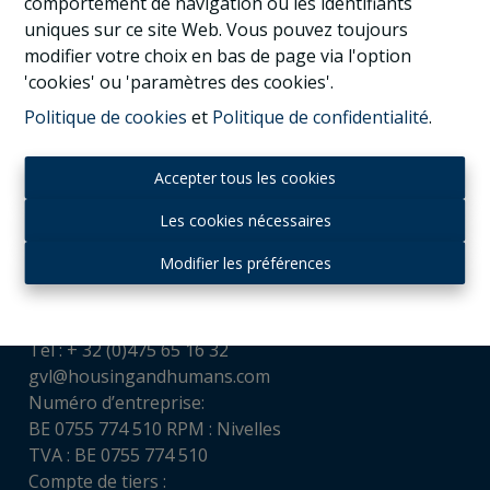
comportement de navigation ou les identifiants
uniques sur ce site Web. Vous pouvez toujours
modifier votre choix en bas de page via l'option
'cookies' ou 'paramètres des cookies'.
Politique de cookies
et
Politique de confidentialité
.
Accepter tous les cookies
Les cookies nécessaires
Contact
Modifier les préférences
Housing and Humans srl
Chaussée de Louvain, 521
1380 Ohain
Tél : + 32 (0)475 65 16 32
gvl@housingandhumans.com
Numéro d’entreprise:
BE 0755 774 510 RPM : Nivelles
TVA : BE 0755 774 510
Compte de tiers :