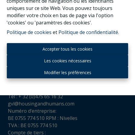
comportement de navigation ou les identifiants
uniques sur ce site Web. Vous pouvez toujours
modifier votre choix en bas de page via l'option
'cookies' ou 'paramètres des cookies'.
Politique de cookies
et
Politique de confidentialité
.
Accepter tous les cookies
Les cookies nécessaires
Contact
Modifier les préférences
Housing and Humans srl
Chaussée de Louvain, 521
1380 Ohain
Tél : + 32 (0)475 65 16 32
gvl@housingandhumans.com
Numéro d’entreprise:
BE 0755 774 510 RPM : Nivelles
TVA : BE 0755 774 510
Compte de tiers :