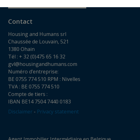
Contact
Housing and Humans srl
Chaussée de Louvain, 521
1380 Ohain
Tél : + 32 (0)475 65 16 32
gvl@housingandhumans.com
Numéro d’entreprise:
BE 0755 774 510 RPM : Nivelles
TVA : BE 0755 774 510
Compte de tiers :
IBAN BE14 7504 7440 0183
Disclaimer
-
Privacy statement
Agent Immobilier Intermédiaire en Belgique