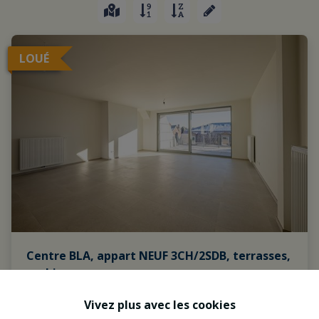
LOUÉ
Centre BLA, appart NEUF 3CH/2SDB, terrasses,
parking
1420 Braine-L'alleud
|
Ref
: 
1037410
Vivez plus avec les cookies