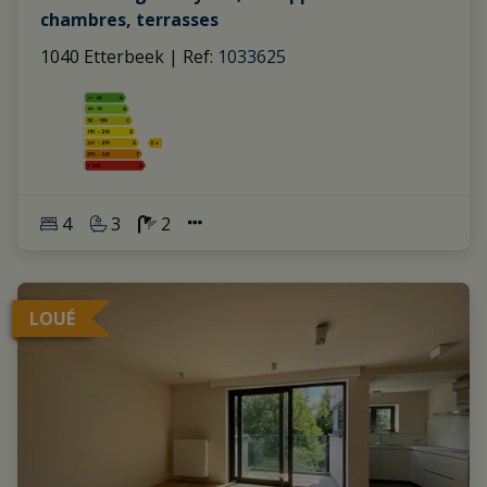
chambres, terrasses
1040 Etterbeek
|
Ref
: 
1033625
4
3
2
LOUÉ