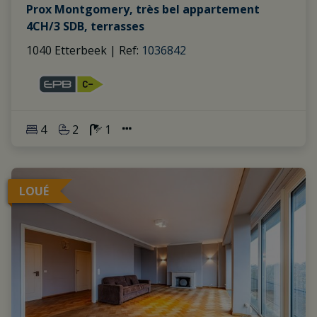
Prox Montgomery, très bel appartement
4CH/3 SDB, terrasses
1040 Etterbeek
|
Ref
: 
1036842
4
2
1
LOUÉ