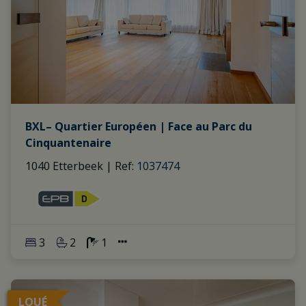
BXL– Quartier Européen | Face au Parc du
Cinquantenaire
1040 Etterbeek
|
Ref
: 
1037474
3
2
1
LOUÉ