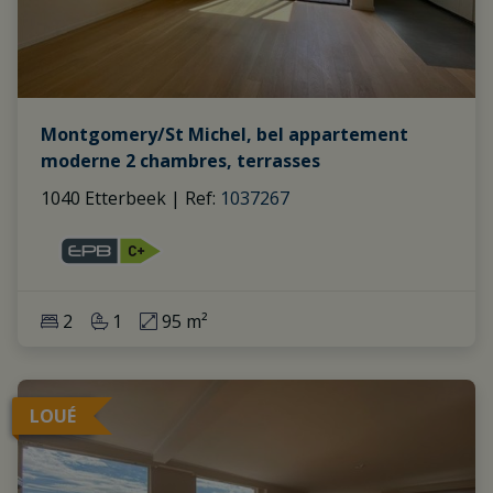
Montgomery/St Michel, bel appartement
moderne 2 chambres, terrasses
1040 Etterbeek
|
Ref
: 
1037267
2
1
95 m²
LOUÉ