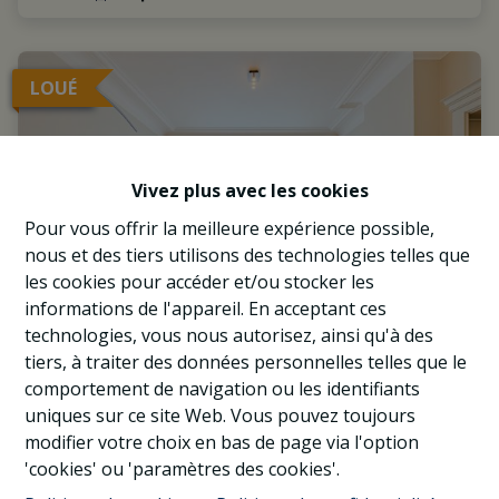
LOUÉ
Vivez plus avec les cookies
Pour vous offrir la meilleure expérience possible,
nous et des tiers utilisons des technologies telles que
les cookies pour accéder et/ou stocker les
informations de l'appareil. En acceptant ces
technologies, vous nous autorisez, ainsi qu'à des
tiers, à traiter des données personnelles telles que le
comportement de navigation ou les identifiants
Saint-Michel/Boileau, très beau rez-de-
uniques sur ce site Web. Vous pouvez toujours
chaussée (1CH+B) avec jardin
modifier votre choix en bas de page via l'option
1040 Etterbeek
|
Ref
: 
1031962
'cookies' ou 'paramètres des cookies'.