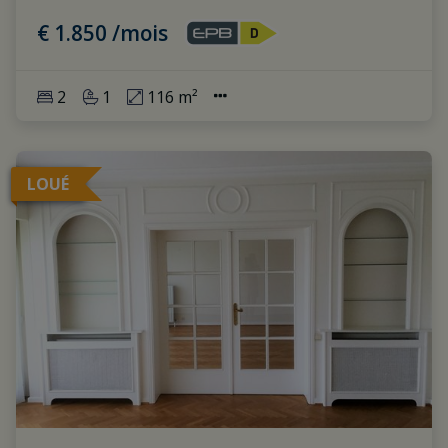
€ 1.850 /mois
2
1
116 m²
LOUÉ