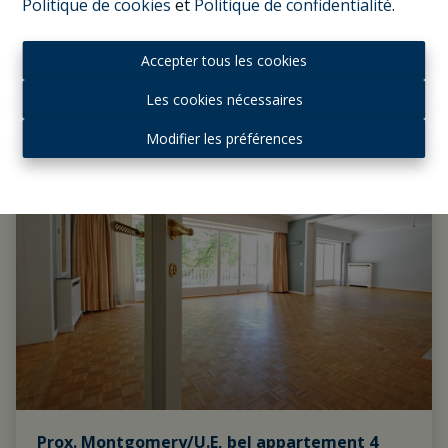
Politique de cookies
et
Politique de confidentialité
.
Accepter tous les cookies
1
1
80 m²
Les cookies nécessaires
Modifier les préférences
LOUÉ
Prox. Montgomery/U.E, bel appartement 4