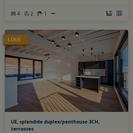
4
2
1
LOUÉ
UE, splendide duplex/penthouse 3CH,
terrasses