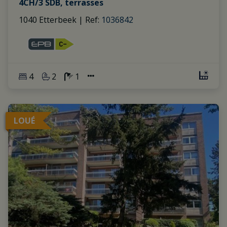
4CH/3 SDB, terrasses
1040 Etterbeek
|
Ref
: 
1036842
4
2
1
LOUÉ