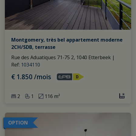
Montgomery, très bel appartement moderne
2CH/SDB, terrasse
Rue des Aduatiques 71-75 2, 1040 Etterbeek
|
Ref
: 
1034110
€ 1.850 /mois
2
1
116 m²
OPTION