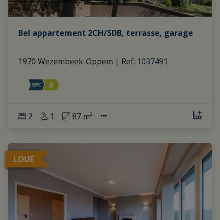
Bel appartement 2CH/SDB, terrasse, garage
1970 Wezembeek-Oppem
|
Ref
: 
1037491
2
1
87 m²
LOUÉ