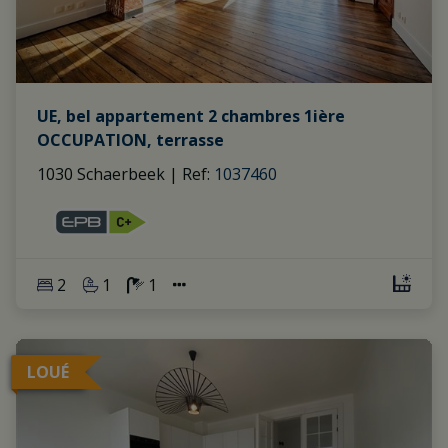
UE, bel appartement 2 chambres 1ière
OCCUPATION, terrasse
1030 Schaerbeek
|
Ref
: 
1037460
2
1
1
LOUÉ