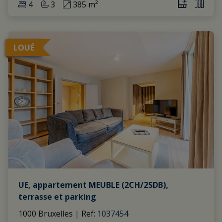
4
3
385 m²
LOUÉ
UE, appartement MEUBLE (2CH/2SDB),
terrasse et parking
1000 Bruxelles
|
Ref
: 
1037454