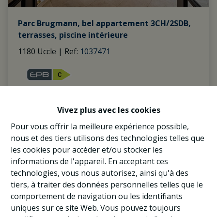
Parc Brugmann, bel appartement 3CH/2SDB,
terrasses, piscine intérieure
1180 Uccle
|
Ref
: 
1037471
3
2
1
Vivez plus avec les cookies
Pour vous offrir la meilleure expérience possible,
nous et des tiers utilisons des technologies telles que
LOUÉ
les cookies pour accéder et/ou stocker les
informations de l'appareil. En acceptant ces
technologies, vous nous autorisez, ainsi qu'à des
tiers, à traiter des données personnelles telles que le
comportement de navigation ou les identifiants
uniques sur ce site Web. Vous pouvez toujours