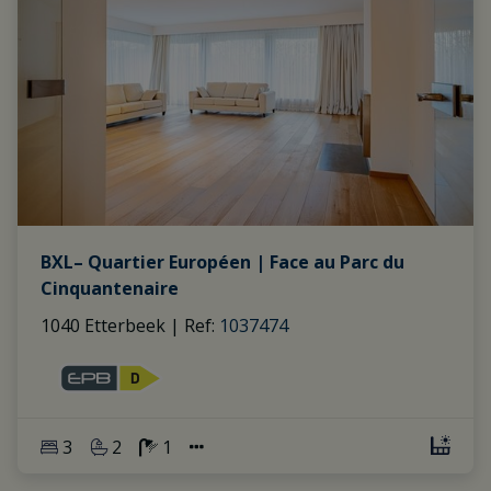
BXL– Quartier Européen | Face au Parc du
Cinquantenaire
1040 Etterbeek
|
Ref
: 
1037474
3
2
1