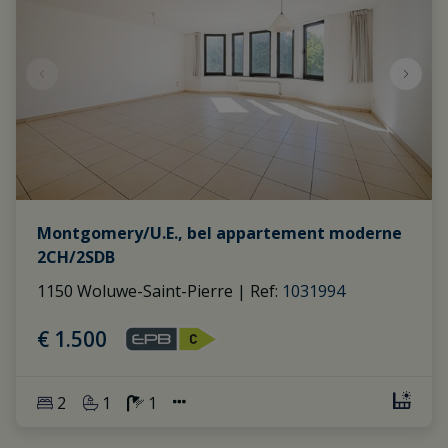
Montgomery/U.E., bel appartement moderne
2CH/2SDB
1150 Woluwe-Saint-Pierre
|
Ref
: 
1031994
€ 1.500
2
1
1