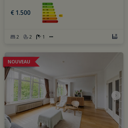
€ 1.500
2
2
1
NOUVEAU