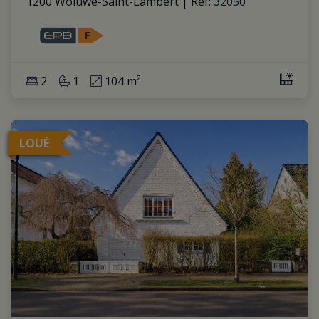
1200 Woluwe-Saint-Lambert
|
Ref
: 
32050
2
1
104 m²
LOUÉ