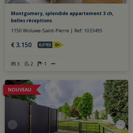
Montgomery, splendide appartement 3 ch,
belles réceptions
1150 Woluwe-Saint-Pierre
|
Ref
: 
1033495
€ 3.150
3
2
1
NOUVEAU