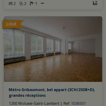
2
2
1
LOUÉ
Métro Gribaumont, bel appart (3CH/2SDB+D),
grandes réceptions
1200 Woluwe-Saint-Lambert
|
Ref
: 
1036501