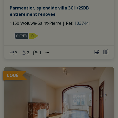
Parmentier, splendide villa 3CH/2SDB
entièrement rénovée
1150 Woluwe-Saint-Pierre
|
Ref
: 
1037441
3
2
1
LOUÉ