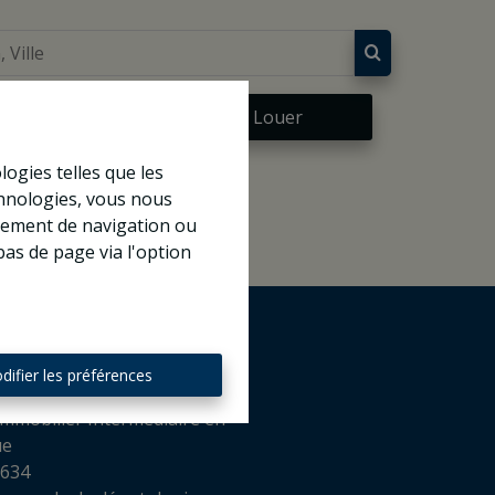
re
À Louer
logies telles que les
chnologies, vous nous
rtement de navigation ou
bas de page via l'option
difier les préférences
mmobilier Intermédiaire en
ue
 634