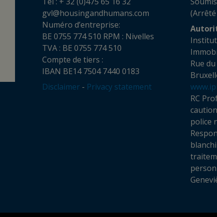
Tél : + 32 (0)475 65 16 32
Soumis
gvl@housingandhumans.com
(Arrêté
Numéro d’entreprise:
Autori
BE 0755 774 510 RPM : Nivelles
Institu
TVA : BE 0755 774 510
Imm
Compte de tiers :
Rue du
IBAN BE14 7504 7440 0183
Bruxell
Disclaimer
-
Privacy statement
www.ip
RC Prof
cautio
police 
Respon
blanchi
traite
personn
Genevi