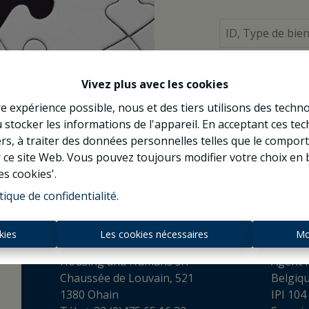
À Vend
Vivez plus avec les cookies
re expérience possible, nous et des tiers utilisons des techno
 stocker les informations de l'appareil. En acceptant ces te
tiers, à traiter des données personnelles telles que le compo
r ce site Web. Vous pouvez toujours modifier votre choix en 
es cookies'.
tique de confidentialité
.
Contact
kies
Les cookies nécessaires
Mo
Housing and Humans srl
Agent I
Chaussée de Louvain, 521
Belgiq
1380 Ohain
IPI 104