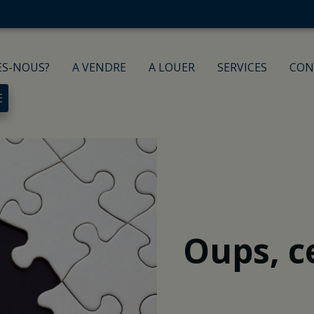
ES-NOUS?
A VENDRE
A LOUER
SERVICES
CON
E
Oups, c