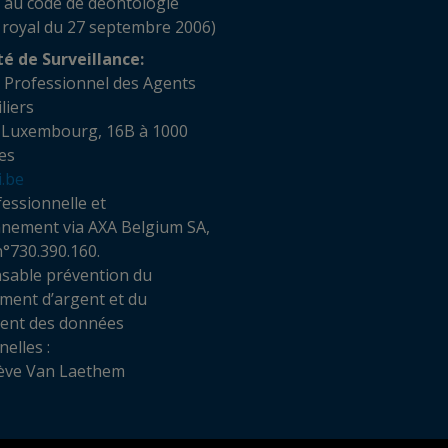
 au code de déontologie
 royal du 27 septembre 2006)
té de Surveillance:
t Professionnel des Agents
obiliers
 Luxembourg, 16B à 1000
es
i.be
essionnelle et
nnement via AXA Belgium SA,
n°730.390.160.
sable prévention du
ment d’argent et du
ment des données
elles :
ève Van Laethem