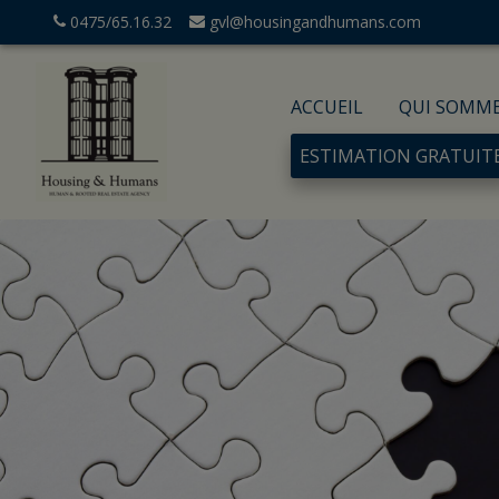
0475/65.16.32
gvl@housingandhumans.com
ACCUEIL
QUI SOMM
ESTIMATION GRATUIT