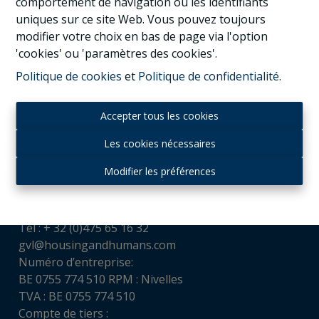
comportement de navigation ou les identifiants
uniques sur ce site Web. Vous pouvez toujours
modifier votre choix en bas de page via l'option
'cookies' ou 'paramètres des cookies'.
Politique de cookies
et
Politique de confidentialité
.
Accepter tous les cookies
Les cookies nécessaires
Contact
Modifier les préférences
Housing and Humans srl
Chaussée de Louvain, 521
1380 Ohain
Tél : + 32 (0)475 65 16 32
gvl@housingandhumans.com
Numéro d’entreprise:
BE 0755 774 510 RPM : Nivelles
TVA : BE 0755 774 510
Compte de tiers :