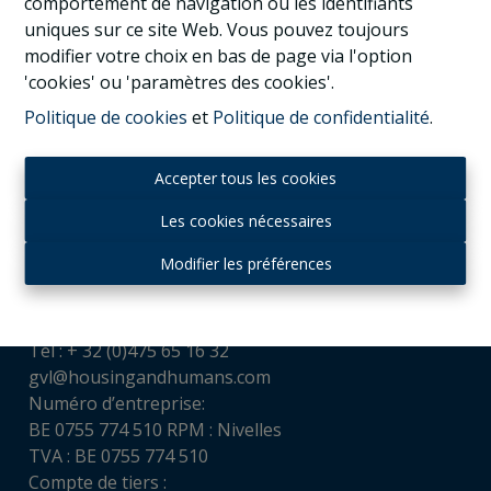
comportement de navigation ou les identifiants
uniques sur ce site Web. Vous pouvez toujours
modifier votre choix en bas de page via l'option
'cookies' ou 'paramètres des cookies'.
Politique de cookies
et
Politique de confidentialité
.
Accepter tous les cookies
Les cookies nécessaires
Contact
Modifier les préférences
Housing and Humans srl
Chaussée de Louvain, 521
1380 Ohain
Tél : + 32 (0)475 65 16 32
gvl@housingandhumans.com
Numéro d’entreprise:
BE 0755 774 510 RPM : Nivelles
TVA : BE 0755 774 510
Compte de tiers :