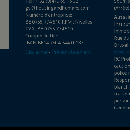
Tél : + 32 (0)475 65 16 32
Soumis
gvl@housingandhumans.com
(Arrêté
Numéro d’entreprise:
Autori
BE 0755 774 510 RPM : Nivelles
Institu
TVA : BE 0755 774 510
Imm
Compte de tiers :
Rue du
IBAN BE14 7504 7440 0183
Bruxell
Disclaimer
-
Privacy statement
www.ip
RC Prof
cautio
police 
Respon
blanchi
traite
personn
Genevi