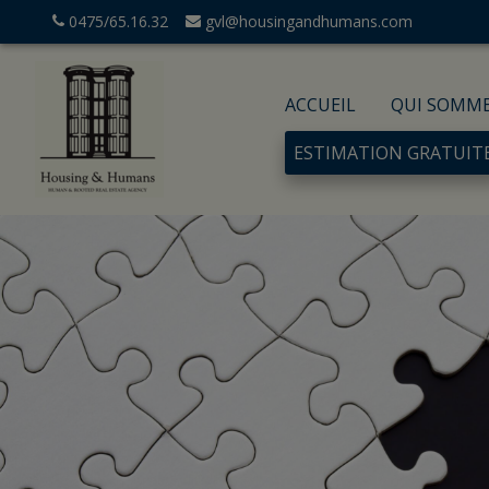
0475/65.16.32
gvl@housingandhumans.com
ACCUEIL
QUI SOMM
ESTIMATION GRATUIT