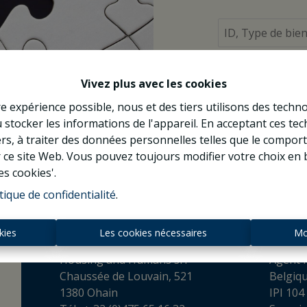
À Vend
Vivez plus avec les cookies
re expérience possible, nous et des tiers utilisons des techno
 stocker les informations de l'appareil. En acceptant ces te
tiers, à traiter des données personnelles telles que le compo
r ce site Web. Vous pouvez toujours modifier votre choix en 
es cookies'.
tique de confidentialité
.
Contact
kies
Les cookies nécessaires
Mo
Housing and Humans srl
Agent I
Chaussée de Louvain, 521
Belgiq
1380 Ohain
IPI 104