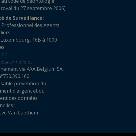
 au code de déontologie
 royal du 27 septembre 2006)
té de Surveillance:
t Professionnel des Agents
obiliers
 Luxembourg, 16B à 1000
es
i.be
essionnelle et
nnement via AXA Belgium SA,
n°730.390.160.
sable prévention du
ment d’argent et du
ment des données
elles :
ève Van Laethem