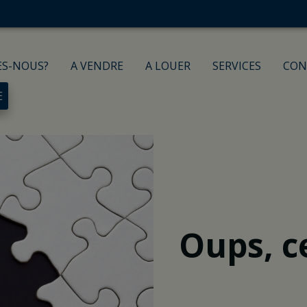
ES-NOUS?
A VENDRE
A LOUER
SERVICES
CON
E
Oups, c