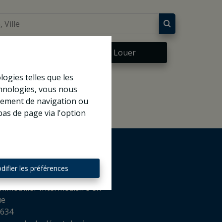
re
À Louer
logies telles que les
chnologies, vous nous
rtement de navigation ou
bas de page via l'option
difier les préférences
mmobilier Intermédiaire en
ue
 634