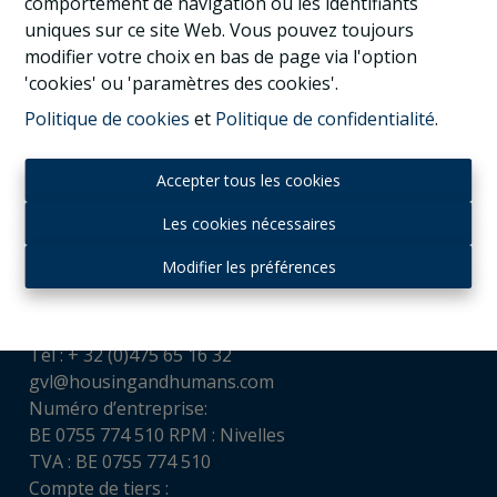
comportement de navigation ou les identifiants
uniques sur ce site Web. Vous pouvez toujours
modifier votre choix en bas de page via l'option
'cookies' ou 'paramètres des cookies'.
Politique de cookies
et
Politique de confidentialité
.
Accepter tous les cookies
Les cookies nécessaires
Contact
Modifier les préférences
Housing and Humans srl
Chaussée de Louvain, 521
1380 Ohain
Tél : + 32 (0)475 65 16 32
gvl@housingandhumans.com
Numéro d’entreprise:
BE 0755 774 510 RPM : Nivelles
TVA : BE 0755 774 510
Compte de tiers :