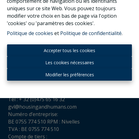
comportement de navigation ou les identifiants
uniques sur ce site Web. Vous pouvez toujours
modifier votre choix en bas de page via l'option
'cookies' ou 'paramètres des cookies'.
Politique de cookies
et
Politique de confidentialité
.
Accepter tous les cookies
Les cookies nécessaires
Contact
Modifier les préférences
Housing and Humans srl
Chaussée de Louvain, 521
1380 Ohain
Tél : + 32 (0)475 65 16 32
gvl@housingandhumans.com
Numéro d’entreprise:
BE 0755 774 510 RPM : Nivelles
TVA : BE 0755 774 510
Compte de tiers :