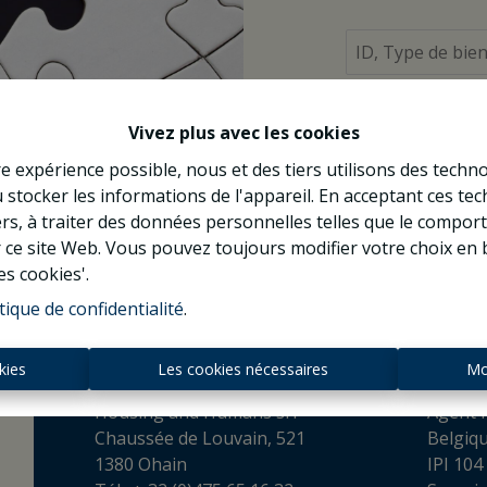
À Vend
Vivez plus avec les cookies
re expérience possible, nous et des tiers utilisons des techno
 stocker les informations de l'appareil. En acceptant ces te
tiers, à traiter des données personnelles telles que le compo
r ce site Web. Vous pouvez toujours modifier votre choix en 
es cookies'.
tique de confidentialité
.
Contact
kies
Les cookies nécessaires
Mo
Housing and Humans srl
Agent I
Chaussée de Louvain, 521
Belgiq
1380 Ohain
IPI 104