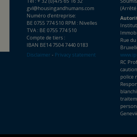
Tél : + 32 (0)475 65 16 32
Soumis
gvl@housingandhumans.com
(Arrêté
Numéro d’entreprise:
Autori
BE 0755 774 510 RPM : Nivelles
Institu
TVA : BE 0755 774 510
Imm
Compte de tiers :
Rue du
IBAN BE14 7504 7440 0183
Bruxell
Disclaimer
-
Privacy statement
www.ip
RC Prof
cautio
police 
Respon
blanchi
traite
personn
Genevi