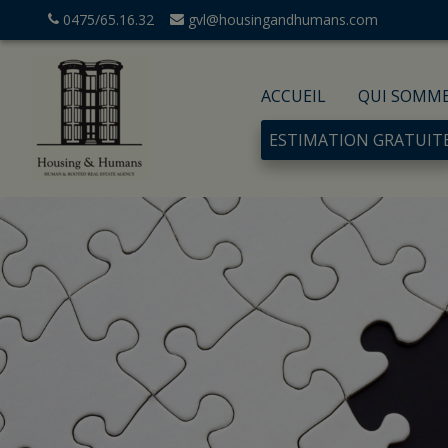
0475/65.16.32
gvl@housingandhumans.com
ACCUEIL
QUI SOMM
ESTIMATION GRATUIT