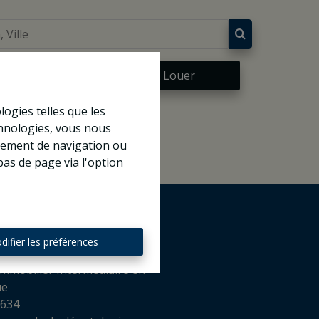
re
À Louer
logies telles que les
chnologies, vous nous
rtement de navigation ou
bas de page via l'option
difier les préférences
mmobilier Intermédiaire en
ue
 634