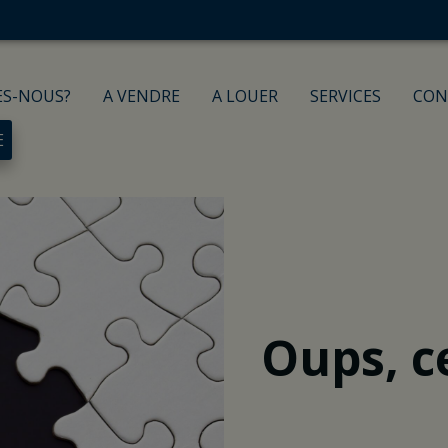
ES-NOUS?
A VENDRE
A LOUER
SERVICES
CON
E
Oups, c