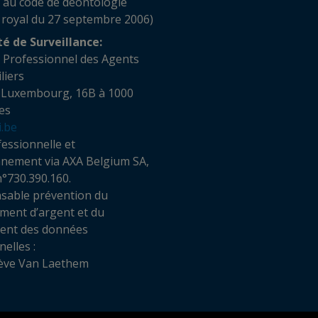
 au code de déontologie
 royal du 27 septembre 2006)
té de Surveillance:
t Professionnel des Agents
obiliers
 Luxembourg, 16B à 1000
es
i.be
essionnelle et
nnement via AXA Belgium SA,
n°730.390.160.
sable prévention du
ment d’argent et du
ment des données
elles :
ève Van Laethem