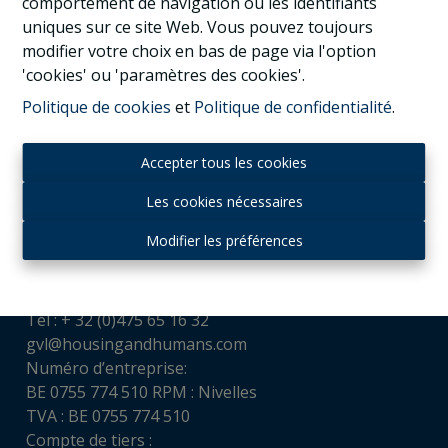
comportement de navigation ou les identifiants
uniques sur ce site Web. Vous pouvez toujours
modifier votre choix en bas de page via l'option
'cookies' ou 'paramètres des cookies'.
Politique de cookies
et
Politique de confidentialité
.
Accepter tous les cookies
Les cookies nécessaires
Contact
Modifier les préférences
Housing and Humans srl
Chaussée de Louvain, 521
1380 Ohain
Tél : + 32 (0)475 65 16 32
gvl@housingandhumans.com
Numéro d’entreprise:
BE 0755 774 510 RPM : Nivelles
TVA : BE 0755 774 510
Compte de tiers :